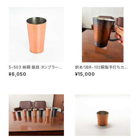
S-503 純銅 鎚目 タンブラー
訳ありBR-102銅製手打ちカッ
大6050
プ530ml24200→15000
¥6,050
¥15,000