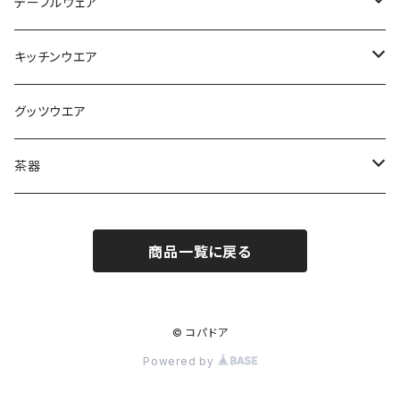
テーブルウェア
マグカップ
キッチンウエア
タンブラー
フライパン
グッツウエア
その他
なべ
茶器
ぐい吞み
シェラカップ
ケトル
急須
商品一覧に戻る
ぐい吞み
その他
茶筒
急須
© コパドア
Powered by