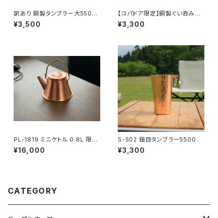
訳あり 銅製タンブラー大5500
【コパドア限定】銅製ぐい吞み銅
→3500
色5500→3300
¥3,500
¥3,300
PL-1819 ミニケトル 0.8L 限定
S-502 鎚目タンブラー5500
26400→16000
¥16,000
¥3,300
CATEGORY