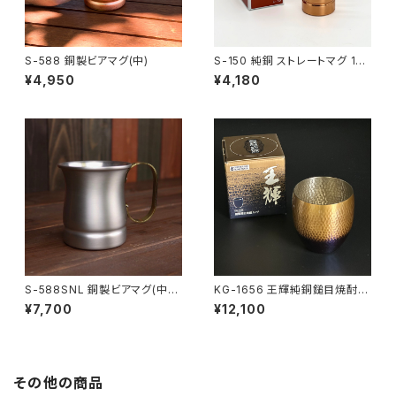
S-588 銅製ビアマグ(中)
S-150 純銅 ストレートマグ 150
ml
¥4,950
¥4,180
S-588SNL 銅製ビアマグ(中)
KG-1656 王輝純銅鎚目焼酎カ
錫仕上げ
ップ 中
¥7,700
¥12,100
その他の商品