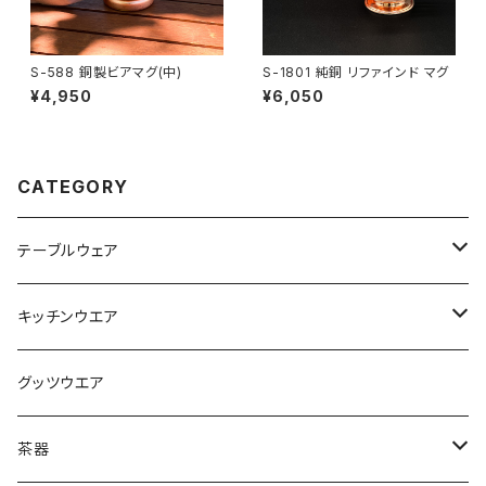
S-588 銅製ビアマグ(中)
S-1801 純銅 リファインド マグ
¥4,950
¥6,050
CATEGORY
テーブルウェア
マグカップ
キッチンウエア
タンブラー
フライパン
グッツウエア
その他
なべ
茶器