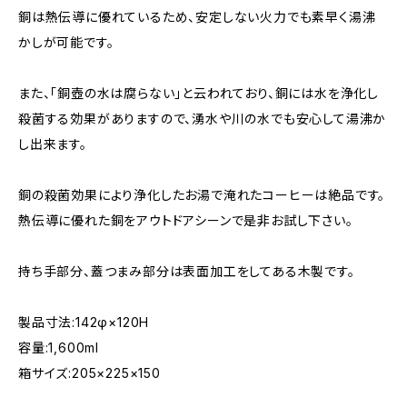
銅は熱伝導に優れているため、安定しない火力でも素早く湯沸
かしが可能です。
また、「銅壺の水は腐らない」と云われており、銅には水を浄化し
殺菌する効果がありますので、湧水や川の水でも安心して湯沸か
し出来ます。
銅の殺菌効果により浄化したお湯で淹れたコーヒーは絶品です。
熱伝導に優れた銅をアウトドアシーンで是非お試し下さい。
持ち手部分、蓋つまみ部分は表面加工をしてある木製です。
製品寸法:142φ×120H
容量:1,600ml
箱サイズ:205×225×150