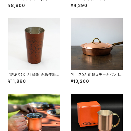
→4290
¥8,800
¥4,290
【訳あり】K-21 純銅 金胎漆器
PL-1703 銅製ステーキパン 16
根来塗 タンブラー 200ml1980
cm 13200
¥11,880
¥13,200
0円