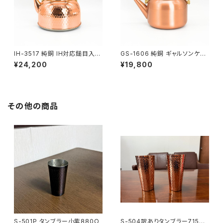
IH-3517 純銅 IH対応鎚目入ケ
GS-1606 純銅 ギャルソンケト
トル 2.3L24200
ル 1.7L19800円
¥24,200
¥19,800
その他の商品
S-501P タンブラー小紫880O
S-504訳ありタンブラー7150