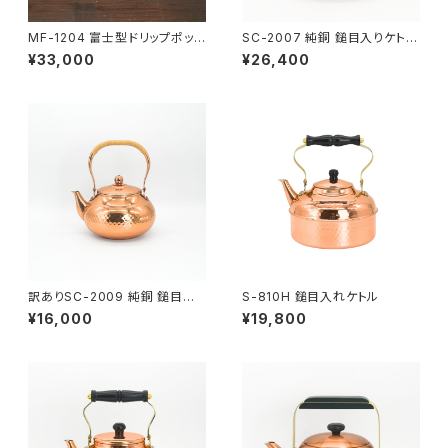
MF-1204 富士型ドリップポット
SC-2007 純銅 鎚目入りケトル
1.1L33000
2.0L
¥33,000
¥26,400
訳ありSC-2009 純銅 鎚目入
S-810H 鎚目入れケトル
れ水差しケトル 2.0L26400→
¥16,000
¥19,800