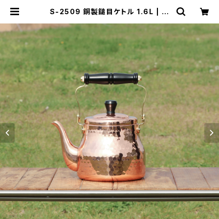
S-2509 銅製鎚目ケトル 1.6L | コ
パドア