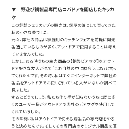
▼ 野遊び銅製品専門店コパドアを開店したキッカ
ケ
この銅製シェラカップの販売は、銅屋の娘として育ってきた
私の小さな夢でした。
元々、弊社の商品は家庭用のキッチンウェアを前提に開発
製造しているものが多く、アウトドアで使用することは考え
ていませんでした。
しかし、ある時うちの主力商品の【銅製ビアマグ】をアウト
ドア好きな友人が見て「これ自然の中に似合うよね」と言っ
てくれたんです。その時、私はすぐにインターネットで弊社の
製品をアウトドアでお使い頂いている人がいないか調べて
見ました。
するとどうでしょう。私たち作り手が知らないうちに既に多
くのユーザー様がアウトドアで弊社のビアマグを使用して
くれていました。
その瞬間、私はアウトドアで使える銅製品の専門店をやろ
うと決めたんです。そしてその専門店のオリジナル商品を販