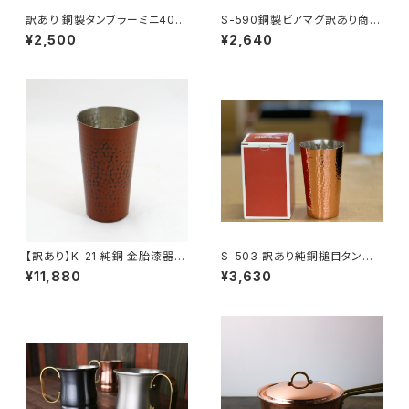
訳あり 銅製タンブラーミニ407
S-590銅製ビアマグ訳あり商品
0→2500
4400→2640
¥2,500
¥2,640
【訳あり】K-21 純銅 金胎漆器
S-503 訳あり純銅槌目タンブラ
根来塗 タンブラー 200ml1980
ー大6050→3630
¥11,880
¥3,630
0円